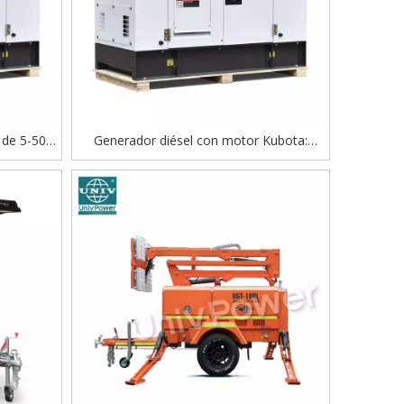
 de 5-50
Generador diésel con motor Kubota:
onsumo de
solución de energía súper silenciosa
a uso
trifásica y monofásica de CA de alta
eficiencia y sin combustible