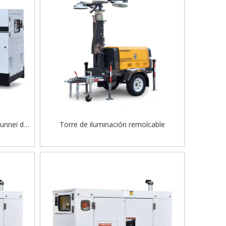
Yunnei de
Torre de iluminación remolcable
ara uso