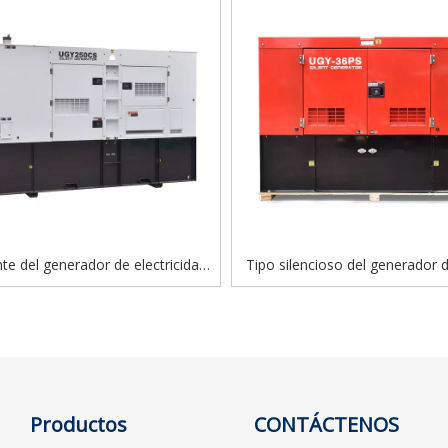
te del generador de electricidad
Tipo silencioso del generador d
neración de dinamo del motor
alternador 36kVA-100kVA de Sta
BISHI con precio competitivo
motor Perkins
Productos
CONTÁCTENOS