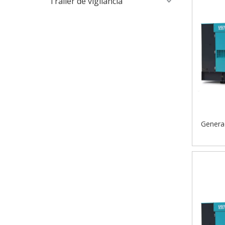
Trailer de vigilancia
Genera
gene
automáti