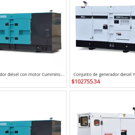
dor diésel con motor Cummins:
Conjunto de generador diesel 
$
102755.34
rador de energía silencioso y
alto rendimiento 25-100KVA p
co para respaldo confiable y uso
industrial
industrial