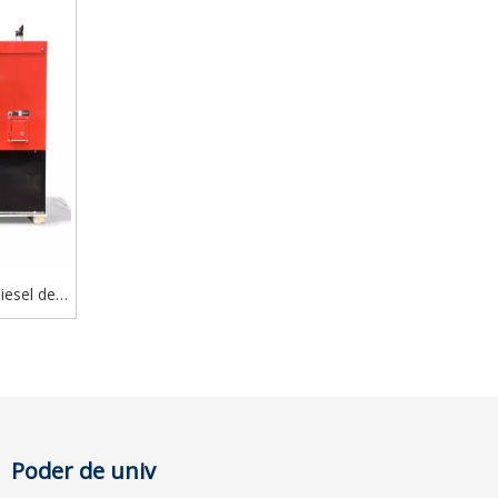
iesel del
mford del
Poder de univ