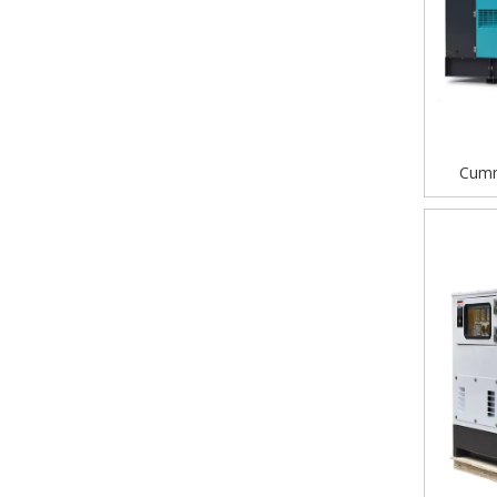
Cumm
auto
silenci