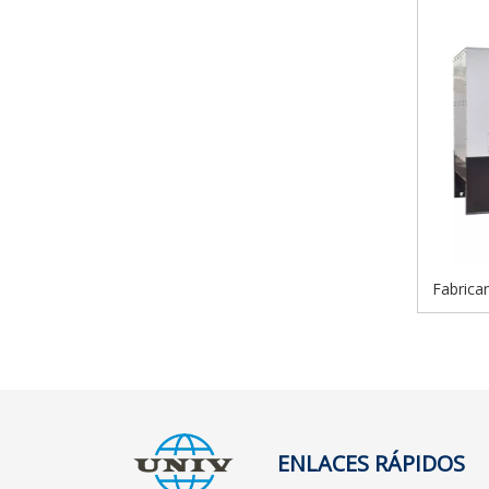
Fabrican
de ge
MITSU
ENLACES RÁPIDOS