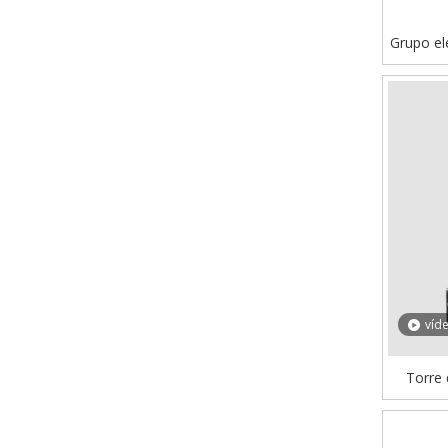
Grupo el
tipo súpe
víd
Torre 
rem