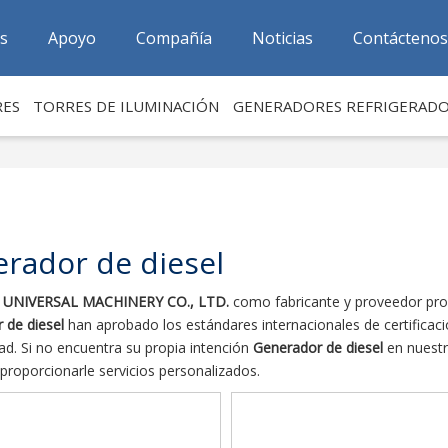
as
Apoyo
Compañía
Noticias
Contáctenos
RES
TORRES DE ILUMINACIÓN
GENERADORES REFRIGERAD
rador de diesel
 UNIVERSAL MACHINERY CO., LTD.
como fabricante y proveedor pro
 de diesel
han aprobado los estándares internacionales de certificac
dad. Si no encuentra su propia intención
Generador de diesel
en nuestr
roporcionarle servicios personalizados.