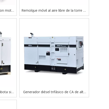
 con motor
Remolque móvil al aire libre de la torre de
enerador
luz de la construcción con la torre de
iluminación híbrida del generador diesel
bota sin
Generador diésel trifásico de CA de alta
gía súper
calidad con motor YUNNEI, precio de
co de CA
fábrica a la venta