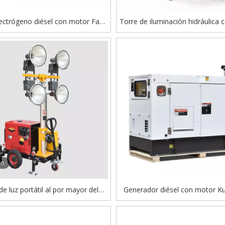
ectrógeno diésel con motor Faw,
Torre de iluminación hidráulica
r silencioso trifásico/monofásico
Perkins de alta calidad con g
diésel
eo
de luz portátil al por mayor del
Generador diésel con motor Ku
olque del generador diesel
combustible, generador de ener
silencioso trifásico/monofási