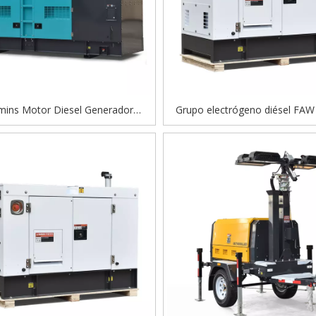
ins Motor Diesel Generador
Grupo electrógeno diésel FAW
mático Generador de energía
kVA: súper silencioso, bajo c
osa Precio de fábrica de fábrica
combustible, confiable par
para la venta
doméstico y de oficina