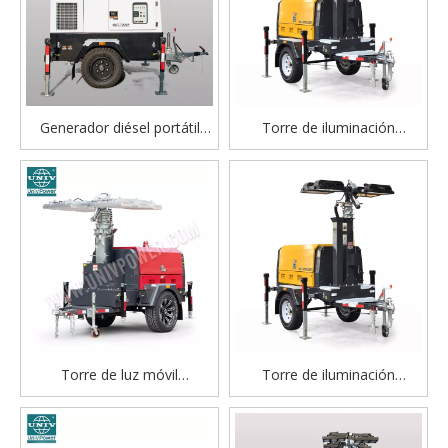
Generador diésel portátil
Torre de iluminación
con torre de iluminación
hidráulica con motor Perkins
móvil hidráulica: ideal para
de alta calidad y generador
eventos al aire libre e
diésel para construcción y
iluminación de emergencia
eventos al aire libre
Torre de luz móvil
Torre de iluminación
alimentada por generador
hidráulica con motor Perkins
portátil para iluminación
de alta calidad con
nocturna al aire libre
generador diésel