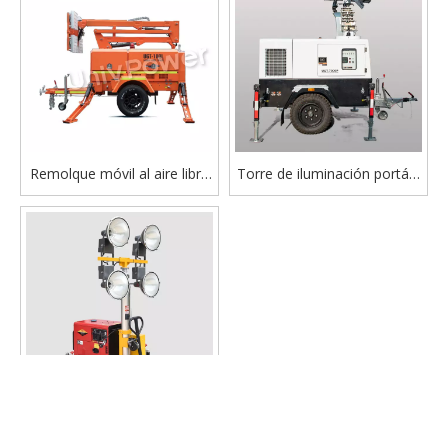
Remolque móvil al aire libre
Torre de iluminación portátil
de la torre de luz de la
hidráulica del generador
construcción con la torre de
diesel de la torre de luz
iluminación híbrida del
móvil al aire libre
generador diesel
vídeo
Torre de luz portátil al por
mayor del remolque del