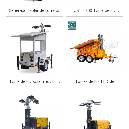
Generador solar de torre de
UST-1800 Torre de luz
iluminación solar móvil UST-
portátil de energía solar
600
nueva energía móvil
Torre de luz solar móvil del
Torres de luz LED de
palo telescópico portátil
energía solar montadas en
solar de la luz de inundación
remolque móvil con luz de
del LED UST-300
inundación de larga duración
UST-1200