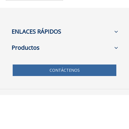
tornillo diesel remolcable de
venta directa de fábrica
750CFM para uso en
exteriores
ENLACES RÁPIDOS
Productos
CONTÁCTENOS