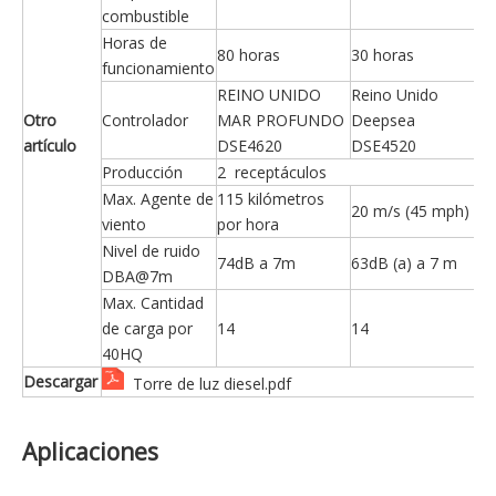
combustible
Horas de
80 horas
30 horas
funcionamiento
REINO UNIDO
Reino Unido
Otro
Controlador
MAR PROFUNDO
Deepsea
artículo
DSE4620
DSE4520
Producción
2 receptáculos
Max. Agente de
115 kilómetros
20 m/s (45 mph)
viento
por hora
Nivel de ruido
74dB a 7m
63dB (a) a 7 m
DBA@7m
Max. Cantidad
de carga por
14
14
40HQ
Descargar
Torre de luz diesel.pdf
Aplicaciones