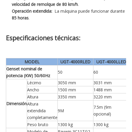
velocidad de remolque de 80 km/h
.
Operación extendida:
La máquina puede funcionar durante
85 horas
.
Especificaciones técnicas:
MODEL
UGT-4000RLED
UGT-4000LLED
Genset nominal de
50
60
potencia (KW) 50/60Hz
Lécimo
3050 mm
3031 mm
Ancho
1500 mm
1488 mm
Altura
3350 mm
3220 mm
Dimensión
Altura
7.5m (9m
extendida
9M
opcional)
completamente
Peso bruto
1300 kg
1300 kg
Modelo de
Raywin 3C11TG2-