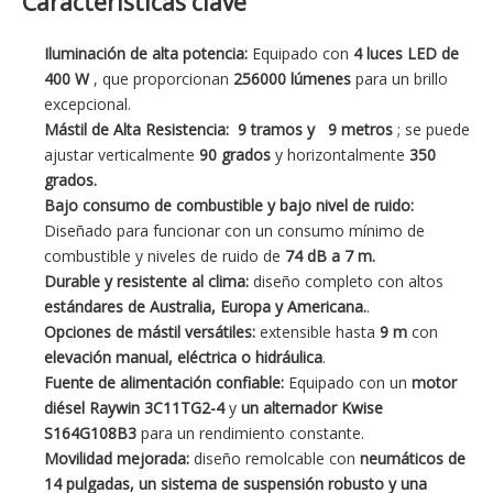
Características clave
Iluminación de alta potencia:
Equipado con
4 luces LED de
400 W
, que proporcionan
256000 lúmenes
para un brillo
excepcional.
Mástil de Alta Resistencia:
9 tramos y 9 metros
; se puede
ajustar verticalmente
90 grados
y horizontalmente
350
grados.
Bajo consumo de combustible y bajo nivel de ruido:
Diseñado para funcionar con un consumo mínimo de
combustible y niveles de ruido de
74 dB a 7 m.
Durable y resistente al clima:
diseño completo con altos
estándares de Australia, Europa y Americana.
.
Opciones de mástil versátiles:
extensible hasta
9 m
con
elevación manual, eléctrica o hidráulica
.
Fuente de alimentación confiable:
Equipado con un
motor
diésel Raywin 3C11TG2-4
y
un alternador
Kwise
S164G108B3
para un rendimiento constante.
Movilidad mejorada:
diseño remolcable con
neumáticos de
14 pulgadas, un sistema de suspensión robusto y una