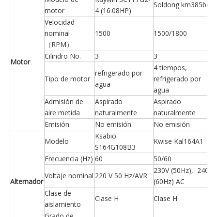
Soldong km385bd
motor
4 (16.08HP)
Velocidad
nominal
1500
1500/1800
（RPM）
Cilindro No.
3
3
Motor
4 tiempos,
refrigerado por
Tipo de motor
refrigerado por
agua
agua
Admisión de
Aspirado
Aspirado
aire metida
naturalmente
naturalmente
Emisión
No emisión
No emisión
Ksabio
Modelo
Kwise Kal164A1
S164G108B3
Frecuencia (Hz)
60
50/60
230V (50Hz), 240
Voltaje nominal
220 V 50 Hz/AVR
Alternador
(60Hz) AC
Clase de
Clase H
Clase H
aislamiento
Grado de