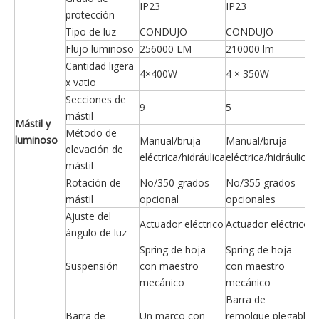
IP23
IP23
protección
Tipo de luz
CONDUJO
CONDUJO
Flujo luminoso
256000 LM
210000 lm
Cantidad ligera
4×400W
4 × 350W
x vatio
Secciones de
9
5
mástil
Mástil y
Método de
luminoso
Manual/bruja
Manual/bruja
elevación de
eléctrica/hidráulica
eléctrica/hidráulica
mástil
Rotación de
No/350 grados
No/355 grados
mástil
opcional
opcionales
Ajuste del
Actuador eléctrico
Actuador eléctrico
ángulo de luz
Spring de hoja
Spring de hoja
Suspensión
con maestro
con maestro
mecánico
mecánico
Barra de
Barra de
Un marco con
remolque plegable