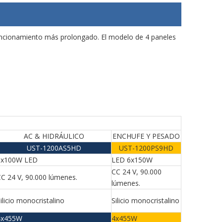
e funcionamiento más prolongado. El modelo de 4 paneles
AC & HIDRÁULICO
ENCHUFE Y PESADO
UST-1200AS5HD
UST-1200PS9HD
6x100W LED
LED 6x150W
CC 24 V, 90.000
C 24 V, 90.000 lúmenes.
lúmenes.
ilicio monocristalino
Silicio monocristalino
4x455W
4x455W