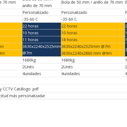
de 70 mm
Bola de 50 mm / anillo de 70 mm
B
anillo de 70 mm
Personalizado
Personalizado
-35-60 C
-35-60 C
-
22 horas
22 horas
10 horas
10 horas
11 horas
18 horas
7m
3630x2240x2525mm
3630x2240x2525mm @7m
@7m
@9m
3630x2240x2860 mm @9m
1680kg
1680kg
1
2Units
2Units
2
4unidades
4unidades
 y CCTV Catálogo .pdf
citud más personalizada!