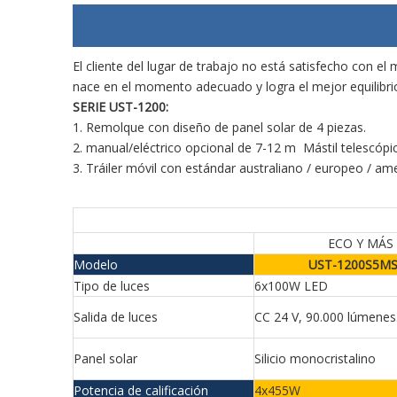
El cliente del lugar de trabajo no está satisfecho con 
nace en el momento adecuado y logra el mejor equilibrio
SERIE UST-1200:
1. Remolque con diseño de panel solar de 4 piezas.
2. manual/eléctrico opcional de 7-12 m Mástil telescópi
3. Tráiler móvil con estándar australiano / europeo / am
ECO Y MÁS
Modelo
UST-1200S5M
Tipo de luces
6x100W LED
Salida de luces
CC 24 V, 90.000 lúmenes
Panel solar
Silicio monocristalino
Potencia de calificación
4x455W