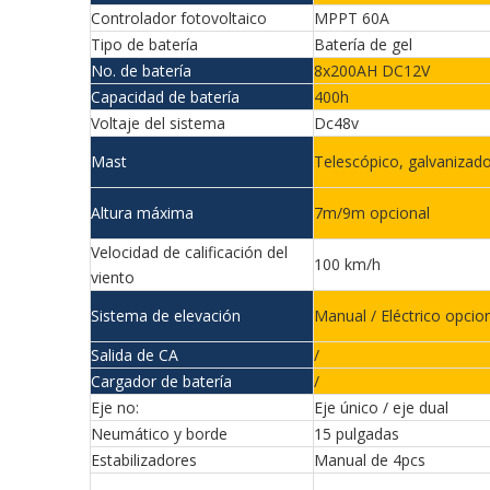
Controlador fotovoltaico
MPPT 60A
Tipo de batería
Batería de gel
No. de batería
8x200AH DC12V
Capacidad de batería
400h
Voltaje del sistema
Dc48v
Mast
Telescópico, galvanizad
Altura máxima
7m/9m opcional
Velocidad de calificación del
100 km/h
viento
Sistema de elevación
Manual / Eléctrico opcio
Salida de CA
/
Cargador de batería
/
Eje no:
Eje único / eje dual
Neumático y borde
15 pulgadas
Estabilizadores
Manual de 4pcs