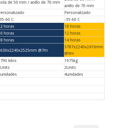
ola de 50 mm / anillo de 70 mm
anillo de 70 mm
Personalizado
Personalizado
35-60 C
-35-60 C
22 horas
18 horas
10 horas
12 horas
18 horas
14 horas
3787x2240x2410mm
3630x2240x2525mm @7m
@9m
790 kilos
1975kg
Units
2Units
4unidades
4unidades