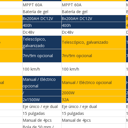
MPPT 60A
MPPT 60A
Batería de gel
Batería de gel
B
8x200AH DC12V
8x200AH DC12V
400h
400h
Dc48v
Dc48v
Telescópico,
o
Telescópico, galvanizado
T
galvanizado
7m/9m opcional
7m/9m opcional
100 km/h
100 km/h
Manual / Eléctrico
nal
Manual / Eléctrico opcional
H
opcional
/
2000W
2x1500W
32A
Eje único / eje dual
Eje único / eje dual
E
15 pulgadas
15 pulgadas
Manual de 4pcs
Manual de 4pcs
Bola de 50 mm /