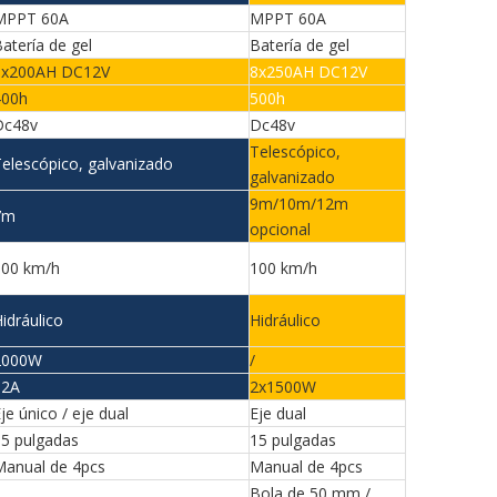
MPPT 60A
MPPT 60A
atería de gel
Batería de gel
8x200AH DC12V
8x250AH DC12V
400h
500h
Dc48v
Dc48v
Telescópico,
elescópico, galvanizado
galvanizado
9m/10m/12m
7m
opcional
100 km/h
100 km/h
idráulico
Hidráulico
2000W
/
32A
2x1500W
je único / eje dual
Eje dual
15 pulgadas
15 pulgadas
Manual de 4pcs
Manual de 4pcs
Bola de 50 mm /