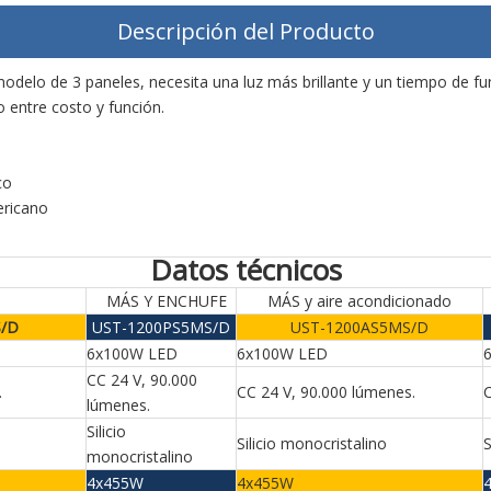
Descripción del Producto
el modelo de 3 paneles, necesita una luz más brillante y un tiempo d
 entre costo y función.
co
ericano
Datos técnicos
MÁS Y ENCHUFE
MÁS y aire acondicionado
S/D
UST-1200PS5MS/D
UST-1200AS5MS/D
6x100W LED
6x100W LED
CC 24 V, 90.000
.
CC 24 V, 90.000 lúmenes.
C
lúmenes.
Silicio
Silicio monocristalino
S
monocristalino
4x455W
4x455W