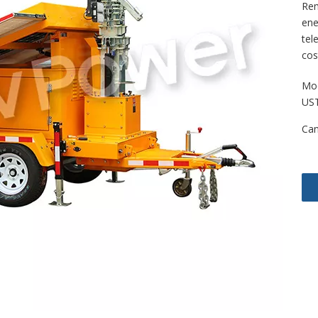
Rem
ene
tel
cos
Mod
US
Can