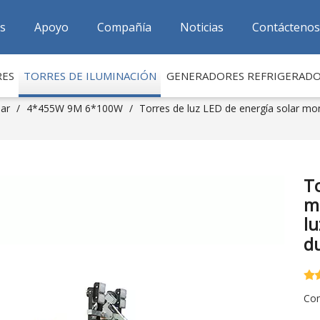
as
Apoyo
Compañía
Noticias
Contáctenos
RES
TORRES DE ILUMINACIÓN
GENERADORES REFRIGERAD
lar
/
4*455W 9M 6*100W
/
Torres de luz LED de energía solar mo
To
m
lu
d
Com