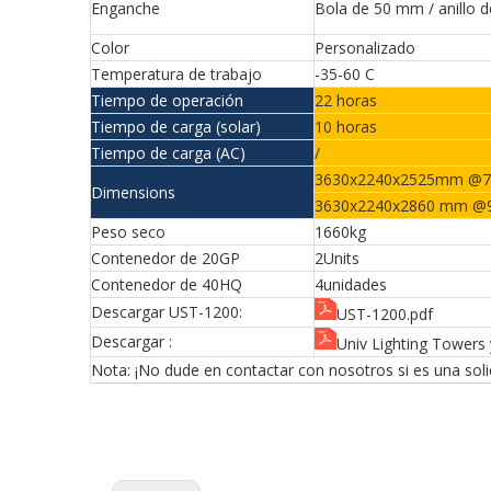
Enganche
Bola de 50 mm / anillo 
Color
Personalizado
Temperatura de trabajo
-35-60 C
Tiempo de operación
22 horas
Tiempo de carga (solar)
10 horas
Tiempo de carga (AC)
/
3630x2240x2525mm @
Dimensions
3630x2240x2860 mm 
Peso seco
1660kg
Contenedor de 20GP
2Units
Contenedor de 40HQ
4unidades
Descargar UST-1200:
UST-1200.pdf
Descargar :
Univ Lighting Towers
Nota: ¡No dude en contactar con nosotros si es una soli