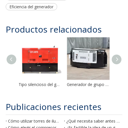
Eficiencia del generador
Productos relacionados
Tipo silencioso del generador diesel del alternador 36kVA-100kVA de Stamford del motor Perkins
Generador de grupo electrógeno diésel tipo clip para contenedor frigorífico
Publicaciones recientes
Cómo utilizar torres de iluminación móviles de forma eficaz en su sitio de construcción
¿Qué necesita saber antes de planificar un generador para su hotel?
Cómo elegir el compresor de aire adecuado
¿Es factible la idea de un generador diésel para fines agrícolas?