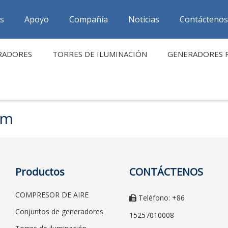
as
Apoyo
Compañía
Noticias
Contáctenos
RADORES
TORRES DE ILUMINACIÓN
GENERADORES 
um
Productos
CONTÁCTENOS
COMPRESOR DE AIRE
Teléfono: +86

Conjuntos de generadores
15257010008