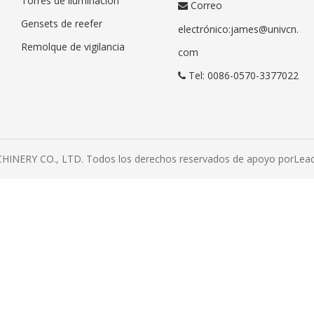
Torres de iluminación
Correo

Gensets de reefer
electrónico:
james@univcn.
Remolque de vigilancia
com
Tel: 0086-0570-3377022

INERY CO., LTD. Todos los derechos reservados de apoyo por
Lea