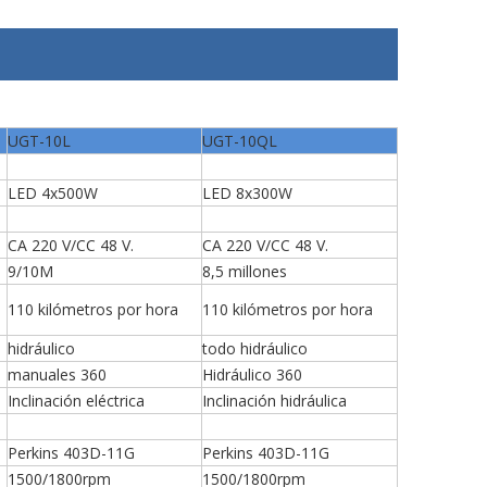
UGT-10L
UGT-10QL
LED 4x500W
LED 8x300W
CA 220 V/CC 48 V.
CA 220 V/CC 48 V.
9/10M
8,5 millones
110 kilómetros por hora
110 kilómetros por hora
hidráulico
todo hidráulico
manuales 360
Hidráulico 360
Inclinación eléctrica
Inclinación hidráulica
Perkins 403D-11G
Perkins 403D-11G
1500/1800rpm
1500/1800rpm