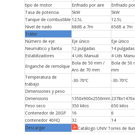
tipo de motor
Enfriado por aire
Enfriado por
Tasa de potencia
5kW
5kW
Tanque de combustible
12.5L
12.5L
Nivel de ruido
68dB a 7m
65dB a 7m
Tráiler
Número de eje:
Eje único
Eje único
Neumático y llanta
12 pulgadas
14 pulgadas
Estabilizadores
4 Uds Manual
4 Uds Manu
Bola de 50 mm /
Bola de 50 
Enganche de remolque
Aro de 70 mm
mm
Temperatura de
-30-70ºC
-30-70ºC
trabajo
Dimensiones y peso
Dimensions
1350x900x2550mm
2378x1470
Peso seco
350 kilos
650 kilos
Contenedor de 20GP
16
6
contenedor 40HQ
32
14
Descargar
Catálogo UNIV Torres de Ilu