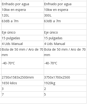
Enfriado por agua
Enfriado por agua
10kw en espera
10kw en espera
120L
300L
63dB a 7m
63dB a 7m
Eje único
Eje único
15 pulgadas
15 pulgadas
4 Uds Manual
4 Uds Manual
0
Bola de 50 mm / Aro de 70
Bola de 50 mm / Aro de 70
mm
mm
-40-70ºC
-40-70ºC
2730x1583x2500mm
3750x1700x2500
1650 kilos
1920kg
3
2
7
5