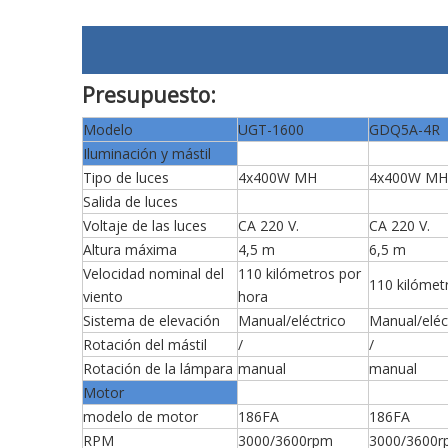
Presupuesto:
Modelo
UGT-1600
GDQ5A-4R
Iluminación y mástil
Tipo de luces
4x400W MH
4x400W MH
Salida de luces
Voltaje de las luces
CA 220 V.
CA 220 V.
Altura máxima
4,5 m
6,5 m
Velocidad nominal del
110 kilómetros por
110 kilómet
viento
hora
Sistema de elevación
Manual/eléctrico
Manual/eléc
Rotación del mástil
/
/
Rotación de la lámpara
manual
manual
Motor
modelo de motor
186FA
186FA
RPM
3000/3600rpm
3000/3600