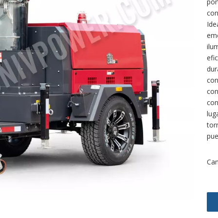
por
con
Ide
eme
ilu
efi
dur
con
con
con
lug
tor
pue
Can