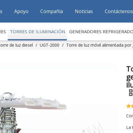
as
Apoyo
Compañía
Noticias
Contáctenos
RES
TORRES DE ILUMINACIÓN
GENERADORES REFRIGERAD
orre de luz diesel
/
UGT-2000
/
Torre de luz móvil alimentada por g
To
ge
il
Com
La 