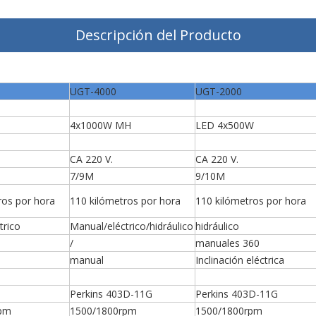
Descripción del Producto
UGT-4000
UGT-2000
4x1000W MH
LED 4x500W
CA 220 V.
CA 220 V.
7/9M
9/10M
ros por hora
110 kilómetros por hora
110 kilómetros por hora
trico
Manual/eléctrico/hidráulico
hidráulico
/
manuales 360
manual
Inclinación eléctrica
Perkins 403D-11G
Perkins 403D-11G
rpm
1500/1800rpm
1500/1800rpm