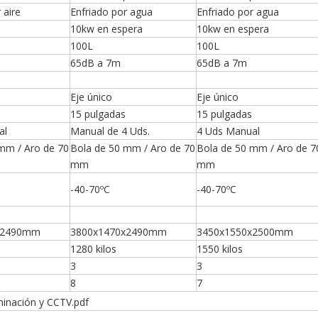
 aire
Enfriado por agua
Enfriado por agua
10kw en espera
10kw en espera
100L
100L
65dB a 7m
65dB a 7m
Eje único
Eje único
15 pulgadas
15 pulgadas
al
Manual de 4 Uds.
4 Uds Manual
mm / Aro de 70
Bola de 50 mm / Aro de 70
Bola de 50 mm / Aro de 7
mm
mm
-40-70ºC
-40-70ºC
x2490mm
3800x1470x2490mm
3450x1550x2500mm
1280 kilos
1550 kilos
3
3
8
7
minación y CCTV.pdf