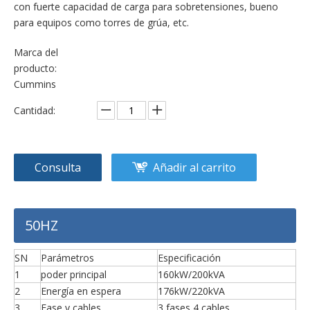
con fuerte capacidad de carga para sobretensiones, bueno
para equipos como torres de grúa, etc.
Marca del
producto:
Cummins
Cantidad:
Consulta
Añadir al carrito
50HZ
SN
Parámetros
Especificación
1
poder principal
160kW/200kVA
2
Energía en espera
176kW/220kVA
3
Fase y cables
3 fases 4 cables