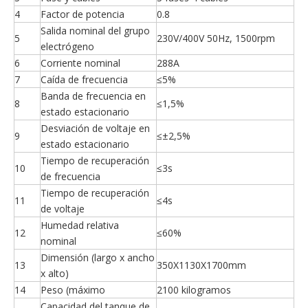
4
Factor de potencia
0.8
Salida nominal del grupo
5
230V/400V 50Hz, 1500rpm
electrógeno
6
Corriente nominal
288A
7
Caída de frecuencia
≤5%
Banda de frecuencia en
8
≤1,5%
estado estacionario
Desviación de voltaje en
9
≤±2,5%
estado estacionario
Tiempo de recuperación
10
≤3s
de frecuencia
Tiempo de recuperación
11
≤4s
de voltaje
Humedad relativa
12
≤60%
nominal
Dimensión (largo x ancho
13
350X1130X1700mm
x alto)
14
Peso (máximo
2100 kilogramos
Capacidad del tanque de