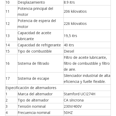
10
Desplazamiento
8.9 itrs
Potencia principal del
11
206 kilovatios
motor
Potencia de espera del
12
226 kilovatios
motor
Capacidad de aceite
13
19,5 itrs
lubricante
14
Capacidad de refrigerante
40 itrs
15
Tipo de combustible
Diesel
Filtro de aceite lubricante,
16
Sistema de filtrado
filtro de combustible y filtro
de aire.
Silenciador industrial de alta
17
Sistema de escape
eficiencia y fuelle flexible.
Especificación de alternadores
1
Marca del alternador
Stamford UCI274H
2
Tipo de alternador
CA síncrona
3
Tensión nominal
230V/400V
4
Frecuencia nominal
50HZ