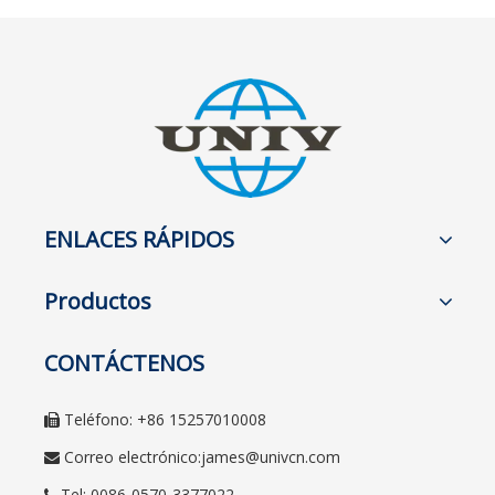
ENLACES RÁPIDOS
Productos
CONTÁCTENOS
Teléfono: +86 15257010008

Correo electrónico:
james@univcn.com

Tel: 0086-0570-3377022