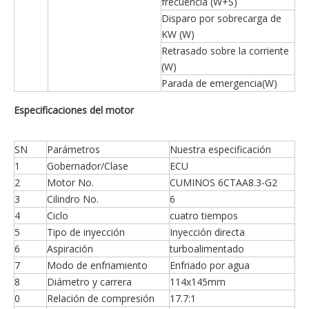
frecuencia (W+S)
Disparo por sobrecarga de
KW (W)
Retrasado sobre la corriente
(W)
Parada de emergencia(W)
Especificaciones del motor
SN
Parámetros
Nuestra especificación
1
Gobernador/Clase
ECU
2
Motor No.
CUMINOS 6CTAA8.3-G2
3
Cilindro No.
6
4
Ciclo
cuatro tiempos
5
Tipo de inyección
Inyección directa
6
Aspiración
turboalimentado
7
Modo de enfriamiento
Enfriado por agua
8
Diámetro y carrera
114x145mm
0
Relación de compresión
17.7:1