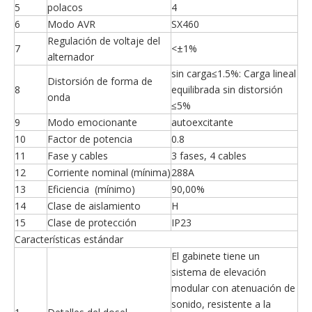
5
polacos
4
6
Modo AVR
SX460
Regulación de voltaje del
7
<±1%
alternador
sin carga≤1.5%: Carga lineal
Distorsión de forma de
8
equilibrada sin distorsión
onda
≤5%
9
Modo emocionante
autoexcitante
10
Factor de potencia
0.8
11
Fase y cables
3 fases, 4 cables
12
Corriente nominal (mínima)
288A
13
Eficiencia (mínimo)
90,00%
14
Clase de aislamiento
H
15
Clase de protección
IP23
Características estándar
El gabinete tiene un
sistema de elevación
modular con atenuación de
sonido, resistente a la