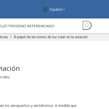
Español
ELECTROGENO REFERENCIADO
icias
/
El papel de las torres de luz solar en la aviación
viación
n:
Sitio
peran los aeropuertos y aeródromos. A medida que