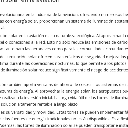
evolucionaria en la industria de la aviación, ofreciendo numerosos 
as con energía solar, proporcionan un sistema de iluminación sostenib
al.
ión solar en la aviación es su naturaleza ecológica. Al aprovechar la 
sel o conexiones a la red. Esto no sólo reduce las emisiones de car
so tanto para las aeronaves como para las comunidades circundante
e iluminación solar ofrecen características de seguridad mejoradas 
óptima durante las operaciones nocturnas, lo que permite a los pilotos 
es de iluminación solar reduce significativamente el riesgo de acciden
ación también aporta ventajas de ahorro de costes. Los sistemas de 
facturas de energía. Al aprovechar la energía solar, los aeropuertos p
realizada la inversión inicial. La larga vida útil de las torres de ilum
solución altamente rentable a largo plazo.
r es su versatilidad y movilidad. Estas torres se pueden implementar 
las fuentes de energía tradicionales no están disponibles. Esta flex
demás, las torres de iluminación solar se pueden transportar e instal