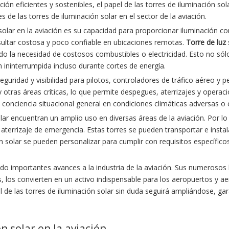
ón eficientes y sostenibles, el papel de las torres de iluminación so
es de las torres de iluminación solar en el sector de la aviación.
 solar en la aviación es su capacidad para proporcionar iluminación co
esultar costosa y poco confiable en ubicaciones remotas.
Torre de luz 
ando la necesidad de costosos combustibles o electricidad. Esto no só
ininterrumpida incluso durante cortes de energía.
uridad y visibilidad para pilotos, controladores de tráfico aéreo y pe
 y otras áreas críticas, lo que permite despegues, aterrizajes y operac
 conciencia situacional general en condiciones climáticas adversas o 
solar encuentran un amplio uso en diversas áreas de la aviación. Por 
 aterrizaje de emergencia. Estas torres se pueden transportar e instal
 solar se pueden personalizar para cumplir con requisitos específico
o importantes avances a la industria de la aviación. Sus numerosos bene
nes, los convierten en un activo indispensable para los aeropuertos y
el de las torres de iluminación solar sin duda seguirá ampliándose, g
n solar en la aviación