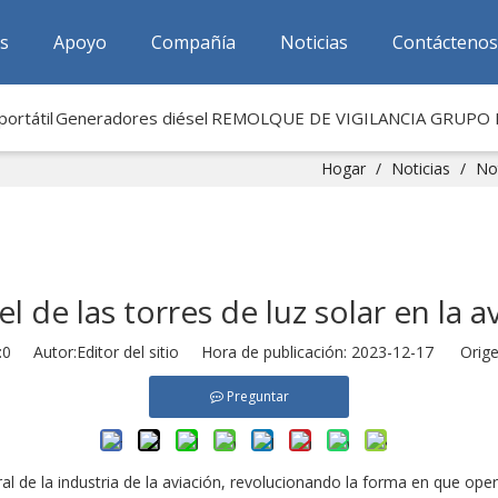
as
Apoyo
Compañía
Noticias
Contáctenos
ortátil
Generadores diésel
REMOLQUE DE VIGILANCIA
GRUPO 
Hogar
/
Noticias
/
Not
el de las torres de luz solar en la a
:
0
Autor:Editor del sitio Hora de publicación: 2023-12-17 Orige
Preguntar
ral de la industria de la aviación, revolucionando la forma en que o