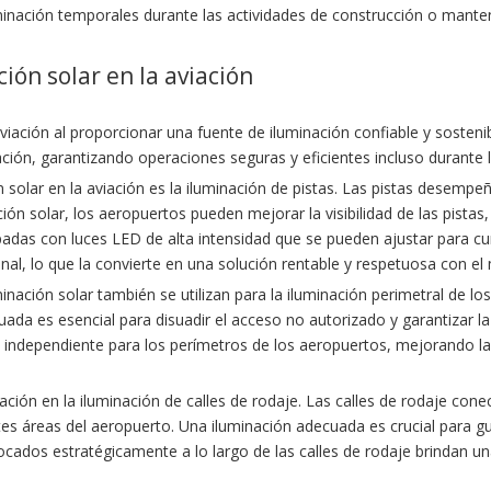
uminación temporales durante las actividades de construcción o mante
ión solar en la aviación
viación al proporcionar una fuente de iluminación confiable y sosteni
ación, garantizando operaciones seguras y eficientes incluso durante l
ón solar en la aviación es la iluminación de pistas. Las pistas desem
ión solar, los aeropuertos pueden mejorar la visibilidad de las pistas
padas con luces LED de alta intensidad que se pueden ajustar para cum
ional, lo que la convierte en una solución rentable y respetuosa con e
minación solar también se utilizan para la iluminación perimetral de lo
ada es esencial para disuadir el acceso no autorizado y garantizar la
e independiente para los perímetros de los aeropuertos, mejorando l
ción en la iluminación de calles de rodaje. Las calles de rodaje cone
s áreas del aeropuerto. Una iluminación adecuada es crucial para gui
cados estratégicamente a lo largo de las calles de rodaje brindan una 