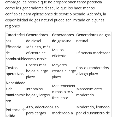
embargo, es posible que no proporcionen tanta potencia
como los generadores diesel, lo que los hace menos
confiables para aplicaciones de servicio pesado. Además, la
disponibilidad de gas natural puede ser limitada en algunas
regiones.
Característi
Generadores
Generadores
Generadores de gas
cas
de diesel
de gasolina
natural
Eficiencia
Más alto, más
Menos
de
eficiente de
Eficiencia moderada
eficiente
combustible
combustible
Costos más
Mayores
Costos
Costos moderados
bajos a largo
costos a largo
operativos
a largo plazo
plazo
plazo
Necesidade
Mantenimient
s de
Intervalos
Mantenimiento
o más alto y
mantenimie
bajos y largos
moderado
frecuente
nto
Alto, adecuado
Uso
Moderado, limitado
Potencia de
para cargas
moderado a
por el suministro de
salida