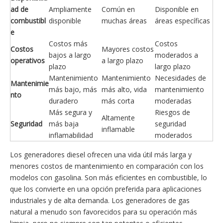
ad de
Ampliamente
Común en
Disponible en
combustibl
disponible
muchas áreas
áreas específicas
e
Costos más
Costos
Costos
Mayores costos
bajos a largo
moderados a
operativos
a largo plazo
plazo
largo plazo
Mantenimiento
Mantenimiento
Necesidades de
Mantenimie
más bajo, más
más alto, vida
mantenimiento
nto
duradero
más corta
moderadas
Más segura y
Riesgos de
Altamente
Seguridad
más baja
seguridad
inflamable
inflamabilidad
moderados
Los generadores diesel ofrecen una vida útil más larga y
menores costos de mantenimiento en comparación con los
modelos con gasolina. Son más eficientes en combustible, lo
que los convierte en una opción preferida para aplicaciones
industriales y de alta demanda. Los generadores de gas
natural a menudo son favorecidos para su operación más